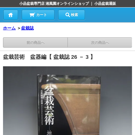
小品盆栽専門店 湘風園オンラインショップ ｜ 小品盆栽通販
カート
検索
ホーム
＞
盆栽誌
前の商品へ
次の商品へ
盆栽芸術 盆器編【 盆栽誌 26 － 3 】