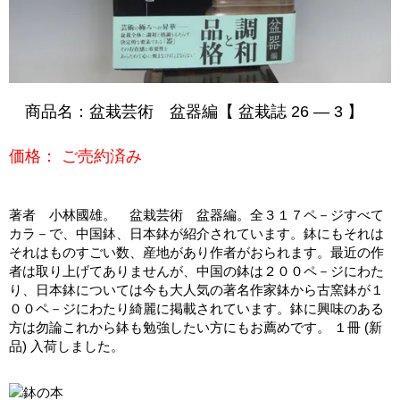
商品名：盆栽芸術 盆器編【 盆栽誌 26 ― 3 】
価格： ご売約済み
著者 小林國雄。 盆栽芸術 盆器編。全３１７ペ－ジすべて
カラ－で、中国鉢、日本鉢が紹介されています。鉢にもそれは
それはものすごい数、産地があり作者がおられます。最近の作
者は取り上げてありませんが、中国の鉢は２００ペ－ジにわた
り、日本鉢については今も大人気の著名作家鉢から古窯鉢が１
００ペ－ジにわたり綺麗に掲載されています。鉢に興味のある
方は勿論これから鉢も勉強したい方にもお薦めです。 １冊 (新
品) 入荷しました。