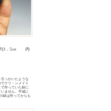
高さ約3．5㎝ 内
し引っかいたような
のでクリ－ンメイト
まで作っていた鉢に
ていません。平成に
この鉢は作ってからも