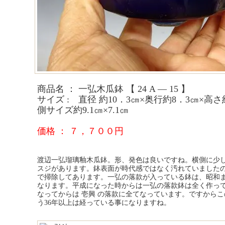
商品名 ： 一弘木瓜鉢 【 24 A ― 15 】
サイズ : 直径 約10．3㎝×奥行約8．3㎝×
側サイズ約9.1㎝×7.1㎝
価格 ： ７，７００円
渡辺一弘瑠璃釉木瓜鉢。形、発色は良いですね。横側に少
スジがあります。鉢表面が時代感ではなく汚れていました
で掃除してあります。一弘の落款が入っている鉢は、昭和
なります。平成になった時からは一弘の落款鉢は全く作っ
なってからは 壱興 の落款に全てなっています。ですから
う36年以上は経っている事になりますね。