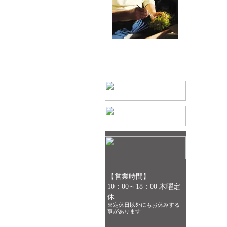
湘風園 園主 小宮 克己
神奈川県平塚市横内3254
TEL/FAX 0463-53-1801
【営業時間】
10：00～18：00 木曜定
休
※定休日以外にもお休みする
事があります