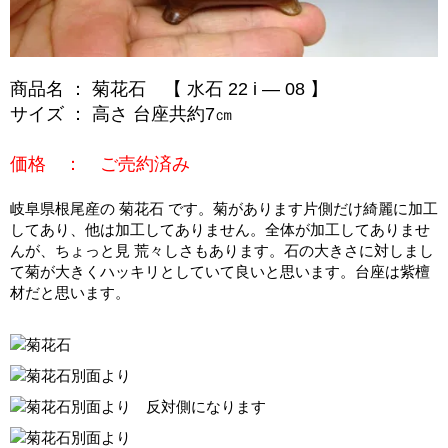
商品名 ： 菊花石 【 水石 22 i ― 08 】
サイズ ： 高さ 台座共約7㎝
価格 ： ご売約済み
岐阜県根尾産の 菊花石 です。菊があります片側だけ綺麗に加工
してあり、他は加工してありません。全体が加工してありませ
んが、ちょっと見 荒々しさもあります。石の大きさに対しまし
て菊が大きくハッキリとしていて良いと思います。台座は紫檀
材だと思います。
別面より
別面より 反対側になります
別面より