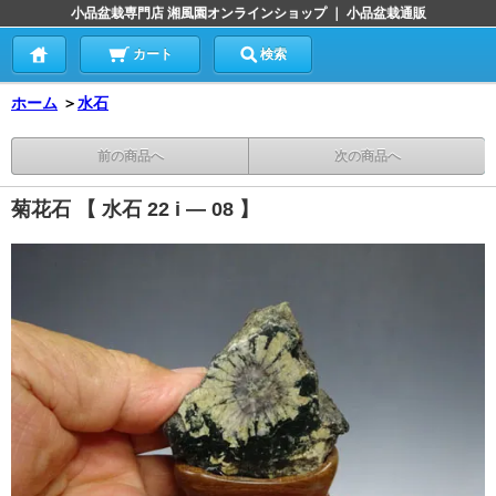
小品盆栽専門店 湘風園オンラインショップ ｜ 小品盆栽通販
カート
検索
ホーム
＞
水石
前の商品へ
次の商品へ
菊花石 【 水石 22 i ― 08 】