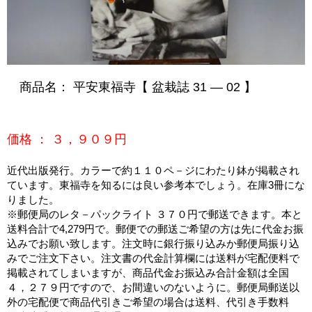
商品名： 平安東福寺【 盆栽誌 31 ― 02 】
価格 ： ３，９０９円
近代出版発行。カラーで約１１０ペ－ジにわたり鉢が掲載され
ています。東福寺を知るには良い参考本でしょう。在庫3冊にな
りました。
※郵便局のレタ－パックライト ３７０円で郵送できます。本と
送料合計で4,279円で。郵便での郵送ご希望の方は先に代金お振
込みでお願い致します。注文時に銀行振り込みか郵便局振り込
みでご注文下さい。注文書の代金計算欄には送料が宅配便料で
掲載されてしまいますが、商品代金お振込み合計金額は全国
４，２７９円ですので、お間違いのないように。郵便局郵送以
外の宅配便で商品代引きご希望の場合は送料、代引き手数料