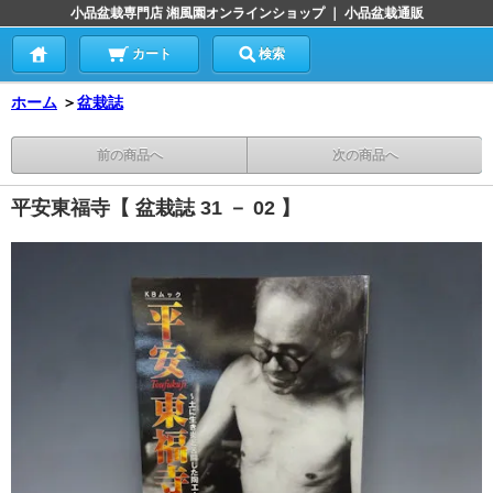
小品盆栽専門店 湘風園オンラインショップ ｜ 小品盆栽通販
カート
検索
ホーム
＞
盆栽誌
前の商品へ
次の商品へ
平安東福寺【 盆栽誌 31 － 02 】